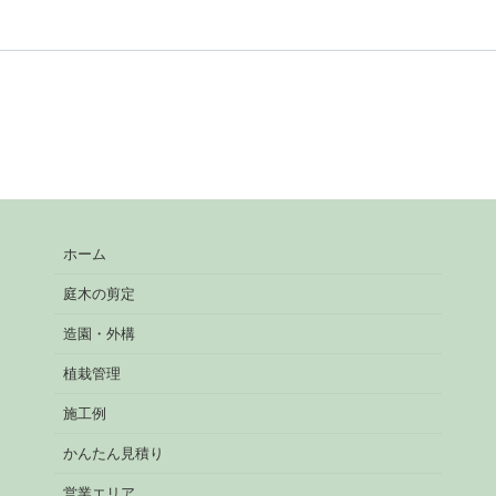
ホーム
庭木の剪定
造園・外構
植栽管理
施工例
かんたん見積り
営業エリア