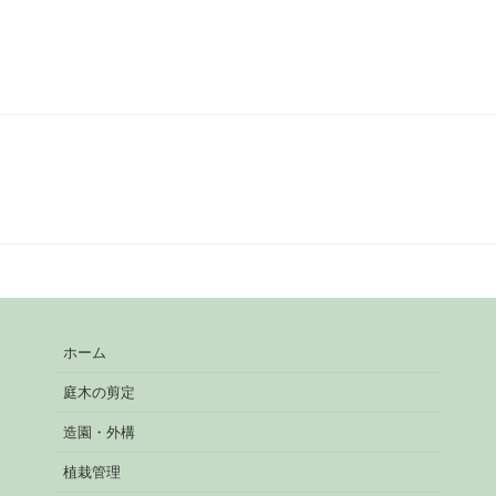
ホーム
庭木の剪定
造園・外構
植栽管理